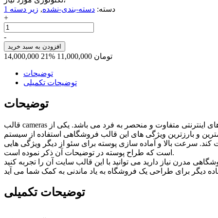
دسته:
دسته-بندی-نشده
,
زیر دسته 1
+
قالب
فروشگاهی
-
شهر
افزودن به سبد خرید
فرش
تومان
11,000,000
21%
14,000,000
عدد
توضیحات
توضیحات تکمیلی
توضیحات
قالب cameras یک قالب وردپرس فروشگاهی است. این قالب با ظاهری متفاوت با سایر قالب های فروشگاهی مناسب برای راه اندازی فروشگاه های اینترنتی متفاوت و منحصر به فرد می باشد. یکی از
کند. سرعت بالا و آماده سازی پوسته برای سئو از دیگر ویژگی هایی
است که طراح پوسته در توضیحات آن ذکر نموده است.
ا این قالب سایت آن را تجربه کنید. cameras با استایل های خلاقانه، سازگاری با صفحه ساز، پنل تنظیمات پوسته
توضیحات تکمیلی