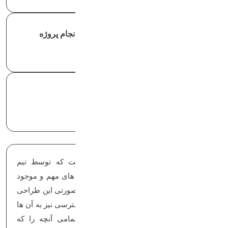
سال تولید و مدت زمان انجام پروژه
تابستان ۱۴۰۱ | ۳۶ روز
موقعیت پروژه
تهران، شهرک اندیشه
قالب “shakir” یک قالب فروشگاهی است که توسط تیم
برندیس طراحی شده که از تمامی سکشن های مهم و موجود
در قالب های فروشگاهی استفاده شده و بصورتی این طراحی
انجام شده که در عین زیبای ،راحت ترین دسترسی نیز به آن ها
را داشته باشیم. این وبسایت به خوبی تمامی آنچه را که