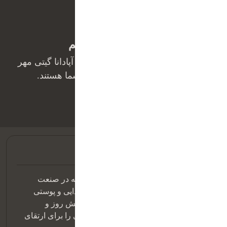
ما بهت کمک میکنیم
همکاران ما در واحد پشتیبانی فروش آپادانا گیتی مهر
آماده‌ی پاسخ‌گویی به سوالات شما هستند.
02188028590
شرکت آپادانا گیتی مهر با رویکردی نوآورانه در صنعت
داروسازی، به توسعه و تولید مکمل‌های غذایی و پوستی
باکیفیت متعهد است. ما با بهره‌گیری از دانش روز و
استانداردهای بین‌المللی، محصولات مؤثری را برای ارتقای