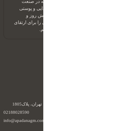
شرکت آپادانا گیتی مهر با رویکردی نوآورانه در صنعت
داروسازی، به توسعه و تولید مکمل‌های غذایی و پوستی
باکیفیت متعهد است. ما با بهره‌گیری از دانش روز و
استانداردهای بین‌المللی، محصولات مؤثری را برای ارتقای
سلامت و بهبود کیفیت زندگی ارائه می‌دهیم.
دسترسی سریع
خانه
درباره ما
تماس با ما
راه های ارتباطی
آدرس :
تهران، خیابان کارگر شمالی، روبروی مرکز قلب تهران، پلاک1805
تلفن :
02188028590
ایمیل :
info@apadanagm.com