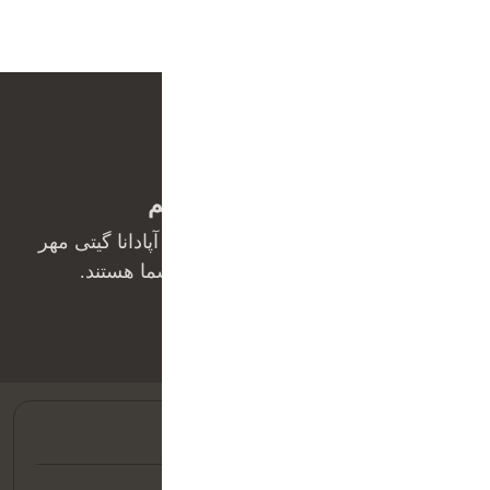
ما بهت کمک میکنیم
همکاران ما در واحد پشتیبانی فروش آپادانا گیتی مهر
آماده‌ی پاسخ‌گویی به سوالات شما هستند.
02188028590